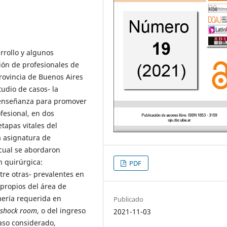
arrollo y algunos
ión de profesionales de
rovincia de Buenos Aires
udio de casos- la
la enseñanza para promover
fesional, en dos
etapas vitales del
a asignatura de
 cual se abordaron
n quirúrgica:
PDF
tre otras- prevalentes en
 propios del área de
mería requerida en
Publicado
shock room
, o del ingreso
2021-11-03
aso considerado,