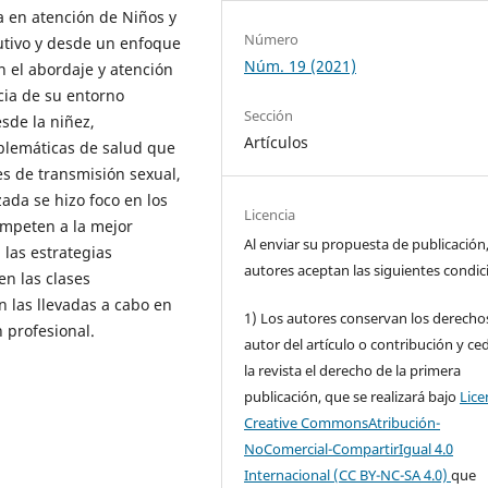
 en atención de Niños y
Número
utivo y desde un enfoque
Núm. 19 (2021)
n el abordaje y atención
cia de su entorno
Sección
esde la niñez,
Artículos
blemáticas de salud que
s de transmisión sexual,
zada se hizo foco en los
Licencia
ompeten a la mejor
Al enviar su propuesta de publicación,
 las estrategias
autores aceptan las siguientes condic
en las clases
n las llevadas a cabo en
1) Los autores conservan los derecho
n profesional.
autor del artículo o contribución y ce
la revista el derecho de la primera
publicación, que se realizará bajo
Lice
Creative CommonsAtribución-
NoComercial-CompartirIgual 4.0
Internacional (CC BY-NC-SA 4.0)
que