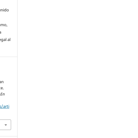
enido
smo,
a
gal al
an
te.
 En
/arti