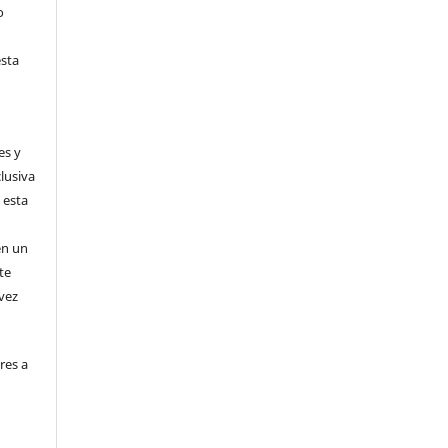
o
l
esta
es y
clusiva
 esta
en un
te
 vez
res a